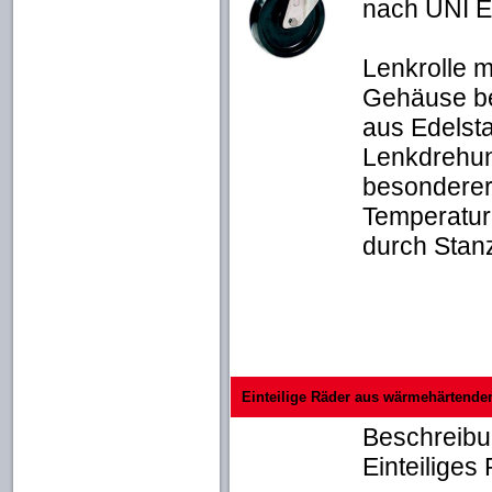
nach UNI E
Lenkrolle m
Gehäuse be
aus Edelsta
Lenkdrehun
besonderer
Temperaturen
durch Stanz
Einteilige Räder aus wärmehärtende
Beschreib
Einteilige