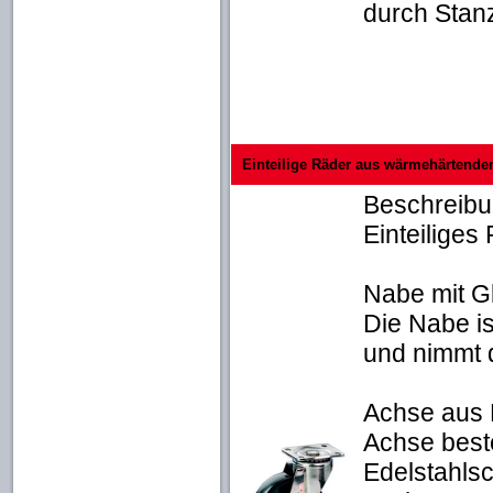
durch Stanz
Einteilige Räder aus wärmehärtendem
Beschreib
Einteilige
Nabe mit Gl
Die Nabe is
und nimmt d
Achse aus 
Achse best
Edelstahls