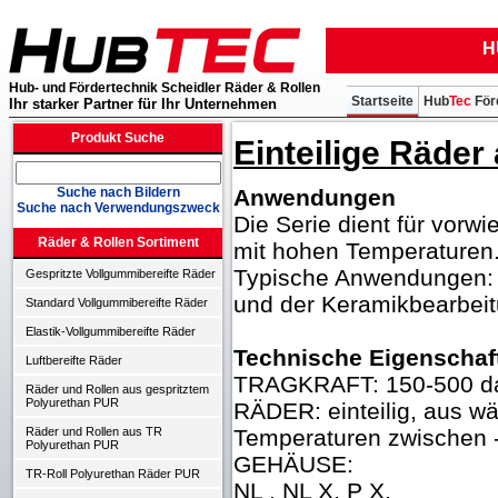
H
Hub- und Fördertechnik Scheidler Räder & Rollen
Startseite
Hub
Tec
För
Ihr starker Partner für Ihr Unternehmen
Produkt Suche
Einteilige Räde
Anwendungen
Suche nach Bildern
Suche nach Verwendungszweck
Die Serie dient für vor
Räder & Rollen Sortiment
mit hohen Temperaturen
Typische Anwendungen: Ö
Gespritzte Vollgummibereifte Räder
und der Keramikbearbeit
Standard Vollgummibereifte Räder
Elastik-Vollgummibereifte Räder
Technische Eigenschaf
Luftbereifte Räder
TRAGKRAFT: 150-500 d
Räder und Rollen aus gespritztem
Polyurethan PUR
RÄDER: einteilig, aus 
Temperaturen zwischen 
Räder und Rollen aus TR
Polyurethan PUR
GEHÄUSE:
TR-Roll Polyurethan Räder PUR
NL , NL X, P X,