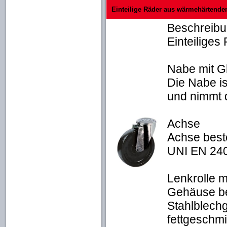
Einteilige Räder aus wärmehärtende
Beschreib
Einteilige
Nabe mit Gl
Die Nabe is
und nimmt d
Achse
Achse best
UNI EN 240
Lenkrolle 
Gehäuse be
Stahlblech
fettgeschmi