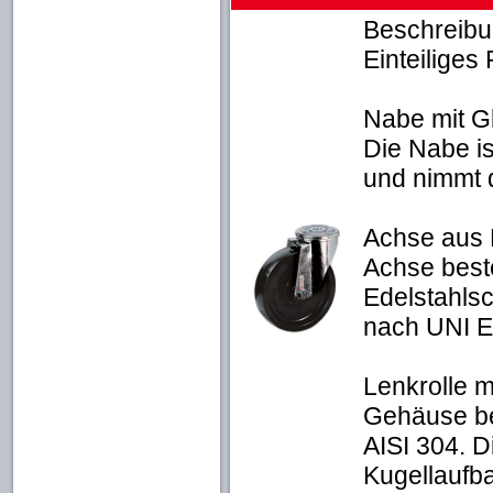
Beschreib
Einteilige
Nabe mit Gl
Die Nabe is
und nimmt d
Achse aus 
Achse best
Edelstahls
nach UNI E
Lenkrolle 
Gehäuse be
AISI 304. 
Kugellaufba