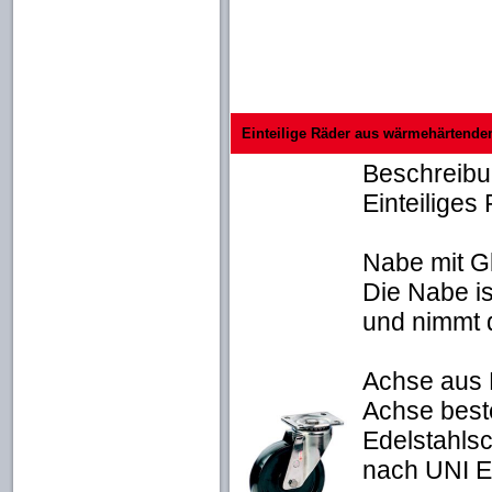
Einteilige Räder aus wärmehärtendem
Beschreib
Einteilige
Nabe mit Gl
Die Nabe is
und nimmt d
Achse aus 
Achse best
Edelstahls
nach UNI E