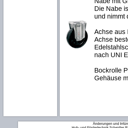
Nabe mit Gl
Die Nabe is
und nimmt d
Achse aus 
Achse best
Edelstahls
nach UNI E
Bockrolle 
Gehäuse mi
Änderungen und Irrtür
Hub- und Fördertechnik Scheidler Rä