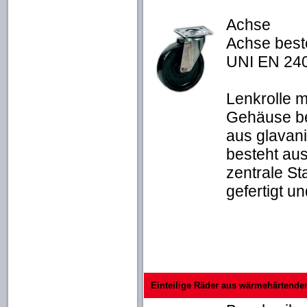
Achse
Achse best
UNI EN 240
Lenkrolle m
Gehäuse be
aus glavan
besteht au
zentrale Sta
gefertigt un
Einteilige Räder aus wärmehärtende