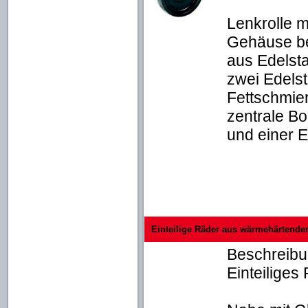
Lenkrolle m
Gehäuse be
aus Edelst
zwei Edels
Fettschmie
zentrale Bo
und einer E
Einteilige Räder aus wärmehärtende
Beschreib
Einteilige