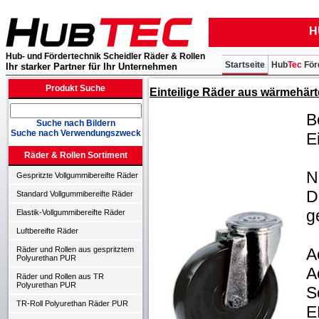
H
Hub- und Fördertechnik Scheidler Räder & Rollen
Startseite
Hub
Tec
För
Ihr starker Partner für Ihr Unternehmen
Produkt Suche
Einteilige Räder aus wärmehär
B
Suche nach Bildern
Suche nach Verwendungszweck
E
Räder & Rollen Sortiment
N
Gespritzte Vollgummibereifte Räder
D
Standard Vollgummibereifte Räder
g
Elastik-Vollgummibereifte Räder
Luftbereifte Räder
A
Räder und Rollen aus gespritztem
Polyurethan PUR
A
Räder und Rollen aus TR
Polyurethan PUR
S
TR-Roll Polyurethan Räder PUR
E