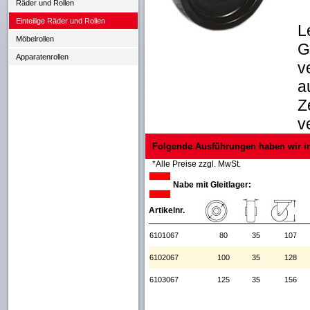
Räder und Rollen
Einteilige Räder und Rollen
L
Möbelrollen
G
Apparatenrollen
v
a
Z
v
Folgende Ausführungen haben wir i
*Alle Preise zzgl. MwSt.
Nabe mit Gleitlager:
Artikelnr.
6101067
80
35
107
6102067
100
35
128
6103067
125
35
156