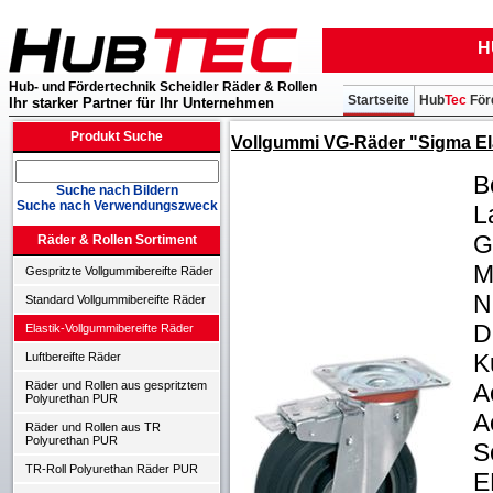
H
Hub- und Fördertechnik Scheidler Räder & Rollen
Startseite
Hub
Tec
För
Ihr starker Partner für Ihr Unternehmen
Produkt Suche
Vollgummi VG-Räder "Sigma Ela
B
Suche nach Bildern
Suche nach Verwendungszweck
L
G
Räder & Rollen Sortiment
M
Gespritzte Vollgummibereifte Räder
N
Standard Vollgummibereifte Räder
D
Elastik-Vollgummibereifte Räder
K
Luftbereifte Räder
A
Räder und Rollen aus gespritztem
Polyurethan PUR
A
Räder und Rollen aus TR
Polyurethan PUR
S
TR-Roll Polyurethan Räder PUR
E