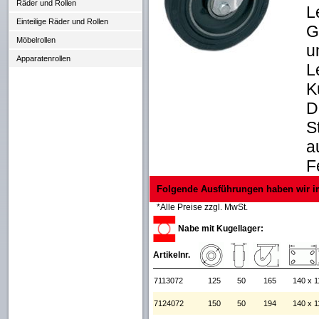
Räder und Rollen
L
Einteilige Räder und Rollen
G
Möbelrollen
u
Apparatenrollen
L
K
D
S
a
F
Folgende Ausführungen haben wir i
*Alle Preise zzgl. MwSt.
Nabe mit Kugellager:
Artikelnr.
7113072
125
50
165
140 x 1
7124072
150
50
194
140 x 1