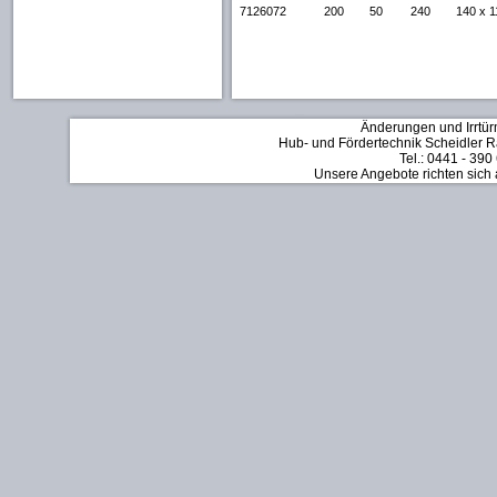
7126072
200
50
240
140 x 1
Änderungen und Irrtür
Hub- und Fördertechnik Scheidler Rä
Tel.: 0441 - 390
Unsere Angebote richten sich