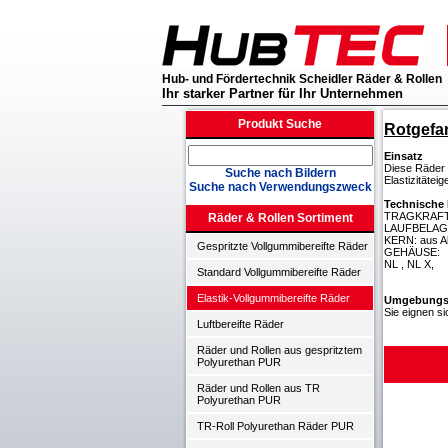
Hub- und Fördertechnik Scheidler Räder & Rollen
Ihr starker Partner für Ihr Unternehmen
Produkt Suche
Rotgefa
Einsatz
Diese Räder 
Suche nach Bildern
Elastizitäte
Suche nach Verwendungszweck
Technische 
TRAGKRAFT: 
Räder & Rollen Sortiment
LAUFBELAG: 
KERN: aus A
Gespritzte Vollgummibereifte Räder
GEHÄUSE:
NL , NL X,
Standard Vollgummibereifte Räder
Elastik-Vollgummibereifte Räder
Umgebungs
Sie eignen s
Luftbereifte Räder
Räder und Rollen aus gespritztem
Polyurethan PUR
Räder und Rollen aus TR
Polyurethan PUR
TR-Roll Polyurethan Räder PUR