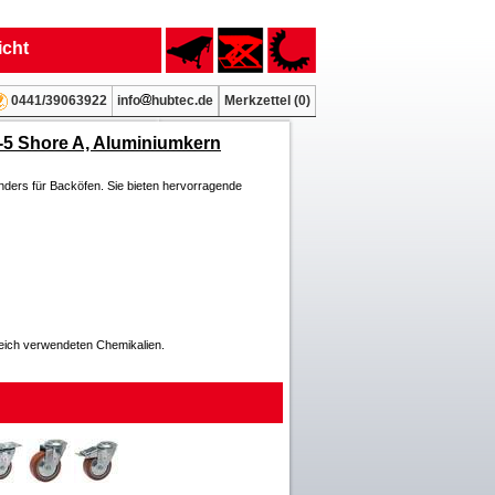
icht
info
hubtec.de
Merkzettel (
0
)
0441/39063922
-5 Shore A, Aluminiumkern
ders für Backöfen. Sie bieten hervorragende
reich verwendeten Chemikalien.