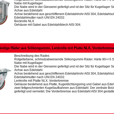
Nabe mit Kugellager
Die Nabe wird in der Giesserei gefertigt und ist der Sitz für Kugellager Se
Achse aus Edelstahl
Achse bestehend aus geschliffenem Edelstahlrohr AISI 304, Edelstahl
Edelstahlmutter nach UNI EN 24032.
Bockrolle NLX
Gehäuse mit Gabel aus Edelstahlblech AISI 304.
ändige Räder aus Silikongummi, Lenkrolle mit Platte NLX, Vorderbrems
Beschreibung des Rades
Rotgefarbene, schmutzabweisende Silikongummi-Räder. Härte 80+/-5 S
Nabe mit Kugellager
Die Nabe wird in der Giesserei gefertigt und ist der Sitz für Kugellager Se
Achse aus Edelstahl
Achse bestehend aus geschliffenem Edelstahlrohr AISI 304, Edelstahl
Edelstahlmutter nach UNI EN 24032.
Lenkrolle mit Platte NLX, Vorderbremse
Gehäuse bestehend aus Platte, Kugeldichtungsring und Gabel aus Edels
zwei fettgeschmierten Kugellaufbahnen aus Edelstahl. Der zentrale Bolzen
gefertigt und vernietet. Die Vorderbremse aus Edelstahl AISI 304 gestat