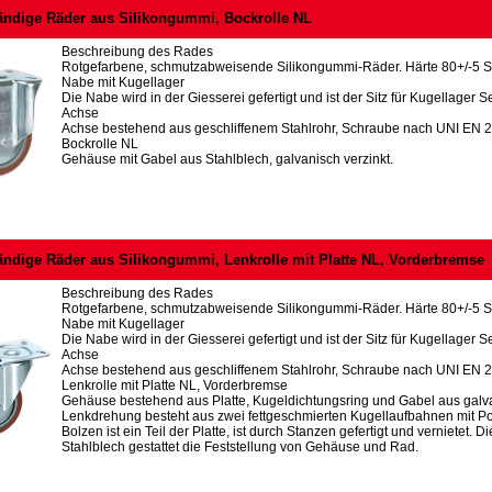
ändige Räder aus Silikongummi, Bockrolle NL
Beschreibung des Rades
Rotgefarbene, schmutzabweisende Silikongummi-Räder. Härte 80+/-5 S
Nabe mit Kugellager
Die Nabe wird in der Giesserei gefertigt und ist der Sitz für Kugellager Se
Achse
Achse bestehend aus geschliffenem Stahlrohr, Schraube nach UNI EN 
Bockrolle NL
Gehäuse mit Gabel aus Stahlblech, galvanisch verzinkt.
ändige Räder aus Silikongummi, Lenkrolle mit Platte NL, Vorderbremse
Beschreibung des Rades
Rotgefarbene, schmutzabweisende Silikongummi-Räder. Härte 80+/-5 S
Nabe mit Kugellager
Die Nabe wird in der Giesserei gefertigt und ist der Sitz für Kugellager Se
Achse
Achse bestehend aus geschliffenem Stahlrohr, Schraube nach UNI EN 
Lenkrolle mit Platte NL, Vorderbremse
Gehäuse bestehend aus Platte, Kugeldichtungsring und Gabel aus galva
Lenkdrehung besteht aus zwei fettgeschmierten Kugellaufbahnen mit Po
Bolzen ist ein Teil der Platte, ist durch Stanzen gefertigt und vernietet
Stahlblech gestattet die Feststellung von Gehäuse und Rad.