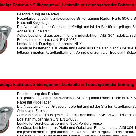
ändige Räder aus Silikongummi, Lenkrolle mit durchgehender Bohrung
Beschreibung des Rades
Rotgefarbene, schmutzabweisende Silikongummi-Räder. Härte 80+/-5 S
Nabe mit Kugellager
Die Nabe wird in der Giesserei gefertigt und ist der Sitz für Kugellager Se
Achse aus Edelstahl
Achse bestehend aus geschliffenem Edelstahlrohr AISI 304, Edelstahl
Edelstahlmutter nach UNI EN 24032.
Lenkrolle mit Durchgangsbohrung NLX
Gehäuse bestehend aus Platte und Gabel aus Edelstahlblech AISI 304.
fettgeschmierten Kugellaufbahnen. Vernieteter zentraler Edelstahl-Bolze
ändige Räder aus Silikongummi, Lenkrolle mit durchgehender Bohrung
Beschreibung des Rades
Rotgefarbene, schmutzabweisende Silikongummi-Räder. Härte 80+/-5 S
Nabe mit Kugellager
Die Nabe wird in der Giesserei gefertigt und ist der Sitz für Kugellager Se
Achse aus Edelstahl
Achse bestehend aus geschliffenem Edelstahlrohr AISI 304, Edelstahl
Edelstahlmutter nach UNI EN 24032.
Lenkrolle, Durchgangsbohrung NLX, Vorderbremse
Gehäuse bestehend aus Platte und Gabel aus Edelstahlblech AISI 304.
fettgeschmierten Kugellaufbahnen. Der zentrale integrale Edelstahlbolze