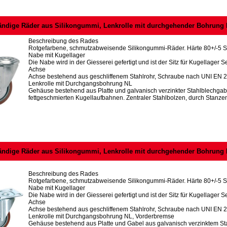
ändige Räder aus Silikongummi, Lenkrolle mit durchgehender Bohrung
Beschreibung des Rades
Rotgefarbene, schmutzabweisende Silikongummi-Räder. Härte 80+/-5 S
Nabe mit Kugellager
Die Nabe wird in der Giesserei gefertigt und ist der Sitz für Kugellager Se
Achse
Achse bestehend aus geschliffenem Stahlrohr, Schraube nach UNI EN 
Lenkrolle mit Durchgangsbohrung NL
Gehäuse bestehend aus Platte und galvanisch verzinkter Stahlblechgab
fettgeschmierten Kugellaufbahnen. Zentraler Stahlbolzen, durch Stanzen 
ändige Räder aus Silikongummi, Lenkrolle mit durchgehender Bohrung
Beschreibung des Rades
Rotgefarbene, schmutzabweisende Silikongummi-Räder. Härte 80+/-5 S
Nabe mit Kugellager
Die Nabe wird in der Giesserei gefertigt und ist der Sitz für Kugellager Se
Achse
Achse bestehend aus geschliffenem Stahlrohr, Schraube nach UNI EN 
Lenkrolle mit Durchgangsbohrung NL, Vorderbremse
Gehäuse bestehend aus Platte und Gabel aus galvanisch verzinktem St