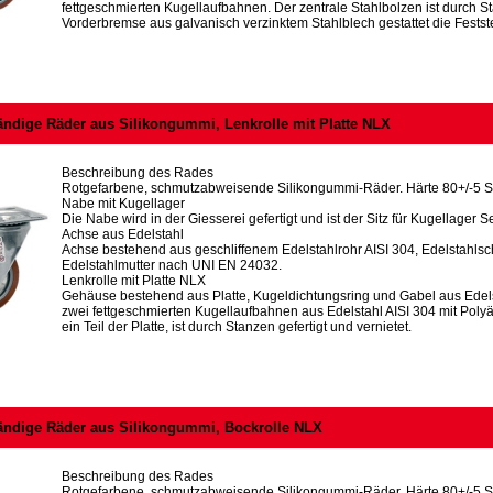
fettgeschmierten Kugellaufbahnen. Der zentrale Stahlbolzen ist durch Sta
Vorderbremse aus galvanisch verzinktem Stahlblech gestattet die Fest
ändige Räder aus Silikongummi, Lenkrolle mit Platte NLX
Beschreibung des Rades
Rotgefarbene, schmutzabweisende Silikongummi-Räder. Härte 80+/-5 S
Nabe mit Kugellager
Die Nabe wird in der Giesserei gefertigt und ist der Sitz für Kugellager Se
Achse aus Edelstahl
Achse bestehend aus geschliffenem Edelstahlrohr AISI 304, Edelstahl
Edelstahlmutter nach UNI EN 24032.
Lenkrolle mit Platte NLX
Gehäuse bestehend aus Platte, Kugeldichtungsring und Gabel aus Edels
zwei fettgeschmierten Kugellaufbahnen aus Edelstahl AISI 304 mit Polyä
ein Teil der Platte, ist durch Stanzen gefertigt und vernietet.
ändige Räder aus Silikongummi, Bockrolle NLX
Beschreibung des Rades
Rotgefarbene, schmutzabweisende Silikongummi-Räder. Härte 80+/-5 S