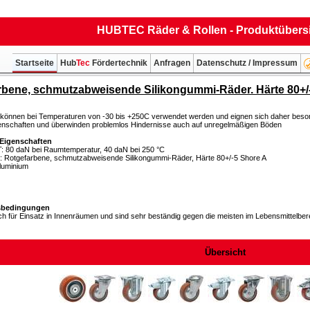
HUBTEC Räder & Rollen - Produktübers
Startseite
Hub
Tec
Fördertechnik
Anfragen
Datenschutz / Impressum
rbene, schmutzabweisende Silikongummi-Räder. Härte 80+/
können bei Temperaturen von -30 bis +250C verwendet werden und eignen sich daher beson
igenschaften und überwinden problemlos Hindernisse auch auf unregelmäßigen Böden
Eigenschaften
80 daN bei Raumtemperatur, 40 daN bei 250 °C
Rotgefarbene, schmutzabweisende Silikongummi-Räder, Härte 80+/-5 Shore A
luminium
bedingungen
ich für Einsatz in Innenräumen und sind sehr beständig gegen die meisten im Lebensmittelbe
Übersicht