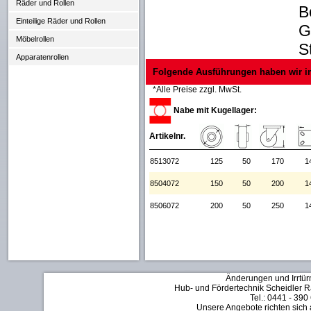
Räder und Rollen
B
Einteilige Räder und Rollen
G
Möbelrollen
S
Apparatenrollen
Folgende Ausführungen haben wir i
*Alle Preise zzgl. MwSt.
Nabe mit Kugellager:
Artikelnr.
8513072
125
50
170
1
8504072
150
50
200
1
8506072
200
50
250
1
Änderungen und Irrtür
Hub- und Fördertechnik Scheidler Rä
Tel.: 0441 - 390
Unsere Angebote richten sich