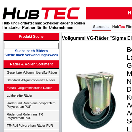
H
Hub- und Fördertechnik Scheidler Räder & Rollen
Startseite
Hub
Tec
För
Ihr starker Partner für Ihr Unternehmen
Produkt Suche
Vollgummi VG-Räder "Sigma Ela
B
Suche nach Bildern
Suche nach Verwendungszweck
L
G
Räder & Rollen Sortiment
M
Gespritzte Vollgummibereifte Räder
N
Standard Vollgummibereifte Räder
D
Elastik-Vollgummibereifte Räder
K
Luftbereifte Räder
A
Räder und Rollen aus gespritztem
Polyurethan PUR
A
Räder und Rollen aus TR
Polyurethan PUR
S
TR-Roll Polyurethan Räder PUR
E