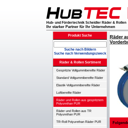
Hub- und Fördertechnik Scheidler Räder & Rollen
Ihr starker Partner für Ihr Unternehmen
Produkt Suche
Räder au
Vorderb
Suche nach Bildern
Suche nach Verwendungszweck
Räder & Rollen Sortiment
Gespritzte Vollgummibereifte Räder
Standard Vollgummibereifte Räder
Elastik-Vollgummibereifte Räder
Luftbereifte Räder
Räder und Rollen aus gespritztem
Polyurethan PUR
Räder und Rollen aus TR
Polyurethan PUR
TR-Roll Polyurethan Räder PUR
Folgend