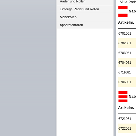
Räder und Rollen
*Alle Prei
Einteilige Räder und Rollen
Nabe
Möbelrollen
Artikelnr.
Apparatenrollen
6701061
6702061
6703061
6704061
6711061
6706061
Nabe
Artikelnr.
6721061
6722061