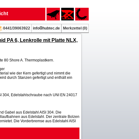
icht
info
hubtec.de
Merkzettel (
0
)
0441/39063922
 PA 6, Lenkrolle mit Platte NLX,
te 80 Shore A. Thermoplastkern.
ger
erial wie der Kern gefertigt und nimmt die
wird durch Stanzen gefertigt und enthält ein
SI 304, Edelstahlschraube nach UNI EN 24017
d Gabel aus Edelstahl AISI 304. Die
laufbahnen aus Edelstahl. Der zentrale Bolzen
 vernietet. Die Vorderbremse aus Edelstahl AISI