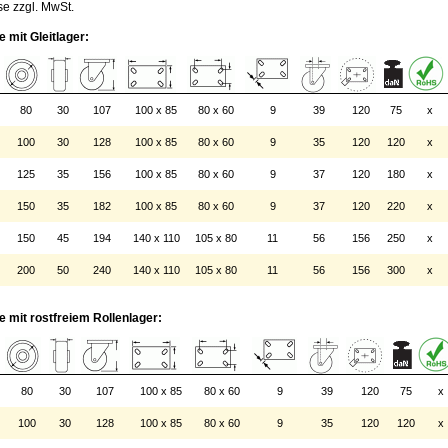
se zzgl. MwSt.
 mit Gleitlager:
80
30
107
100 x 85
80 x 60
9
39
120
75
x
100
30
128
100 x 85
80 x 60
9
35
120
120
x
125
35
156
100 x 85
80 x 60
9
37
120
180
x
150
35
182
100 x 85
80 x 60
9
37
120
220
x
150
45
194
140 x 110
105 x 80
11
56
156
250
x
200
50
240
140 x 110
105 x 80
11
56
156
300
x
 mit rostfreiem Rollenlager:
80
30
107
100 x 85
80 x 60
9
39
120
75
x
100
30
128
100 x 85
80 x 60
9
35
120
120
x