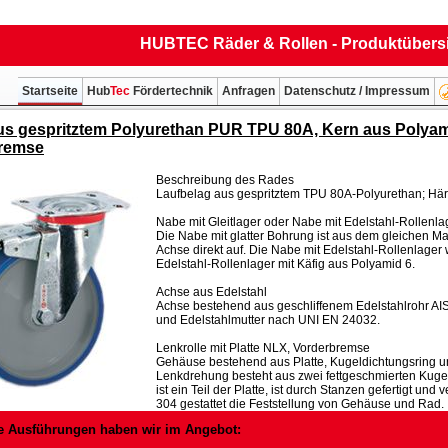
HUBTEC Räder & Rollen - Produktübers
Startseite
Hub
Tec
Fördertechnik
Anfragen
Datenschutz / Impressum
s gespritztem Polyurethan PUR TPU 80A, Kern aus Polyamid
remse
Beschreibung des Rades
Laufbelag aus gespritztem TPU 80A-Polyurethan; Här
Nabe mit Gleitlager oder Nabe mit Edelstahl-Rollenla
Die Nabe mit glatter Bohrung ist aus dem gleichen Mat
Achse direkt auf. Die Nabe mit Edelstahl-Rollenlager 
Edelstahl-Rollenlager mit Käfig aus Polyamid 6.
Achse aus Edelstahl
Achse bestehend aus geschliffenem Edelstahlrohr AI
und Edelstahlmutter nach UNI EN 24032.
Lenkrolle mit Platte NLX, Vorderbremse
Gehäuse bestehend aus Platte, Kugeldichtungsring un
Lenkdrehung besteht aus zwei fettgeschmierten Kugel
ist ein Teil der Platte, ist durch Stanzen gefertigt und
304 gestattet die Feststellung von Gehäuse und Rad.
e Ausführungen haben wir im Angebot: