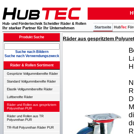
H
Hub- und Fördertechnik Scheidler Räder & Rollen
Startseite
Hub
Tec
För
Ihr starker Partner für Ihr Unternehmen
Produkt Suche
Räder aus gespritztem Polyure
B
Suche nach Bildern
Suche nach Verwendungszweck
L
H
Räder & Rollen Sortiment
Gespritzte Vollgummibereifte Räder
N
Standard Vollgummibereifte Räder
R
Elastik-Vollgummibereifte Räder
D
Luftbereifte Räder
M
Räder und Rollen aus gespritztem
Polyurethan PUR
d
Räder und Rollen aus TR
Polyurethan PUR
d
TR-Roll Polyurethan Räder PUR
R