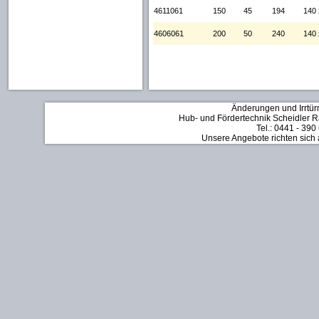
4611061
150
45
194
140 
4606061
200
50
240
140 
Änderungen und Irrtür
Hub- und Fördertechnik Scheidler Rä
Tel.: 0441 - 390
Unsere Angebote richten sich