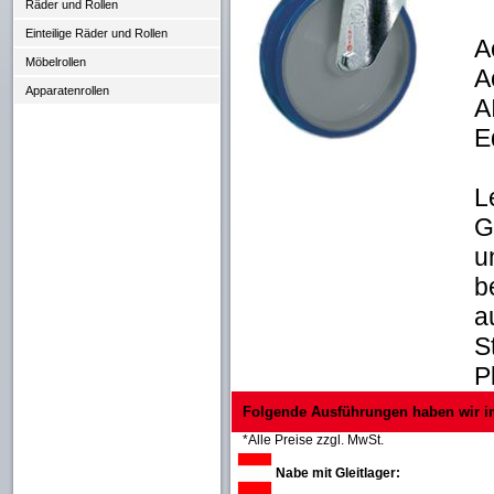
Räder und Rollen
Einteilige Räder und Rollen
A
Möbelrollen
A
Apparatenrollen
A
E
L
G
u
b
a
S
P
Folgende Ausführungen haben wir i
*Alle Preise zzgl. MwSt.
Nabe mit Gleitlager: