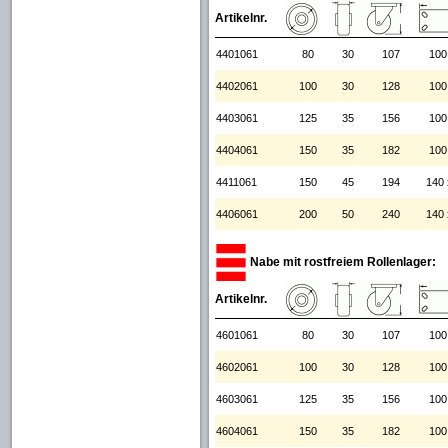
Artikelnr.
4401061
80
30
107
100
4402061
100
30
128
100
4403061
125
35
156
100
4404061
150
35
182
100
4411061
150
45
194
140 
4406061
200
50
240
140 
Nabe mit rostfreiem Rollenlager:
Artikelnr.
4601061
80
30
107
100
4602061
100
30
128
100
4603061
125
35
156
100
4604061
150
35
182
100