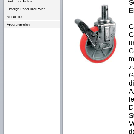
S
Räder und Rollen
E
Einteilige Räder und Rollen
Möbelrollen
G
Apparatenrollen
G
u
G
m
z
G
d
A
f
D
S
V
d