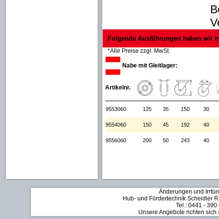
B
V
Folgende Ausführungen haben wir i
*Alle Preise zzgl. MwSt.
Nabe mit Gleitlager:
Artikelnr.
9553060
125
35
150
30
9554060
150
45
192
40
9556060
200
50
243
40
Änderungen und Irrtür
Hub- und Fördertechnik Scheidler Rä
Tel.: 0441 - 390
Unsere Angebote richten sich