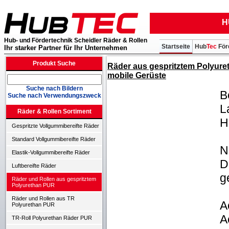
H
Hub- und Fördertechnik Scheidler Räder & Rollen
Startseite
Hub
Tec
För
Ihr starker Partner für Ihr Unternehmen
Produkt Suche
Räder aus gespritztem Polyure
mobile Gerüste
Suche nach Bildern
B
Suche nach Verwendungszweck
L
Räder & Rollen Sortiment
H
Gespritzte Vollgummibereifte Räder
Standard Vollgummibereifte Räder
N
Elastik-Vollgummibereifte Räder
D
Luftbereifte Räder
g
Räder und Rollen aus gespritztem
Polyurethan PUR
Räder und Rollen aus TR
A
Polyurethan PUR
A
TR-Roll Polyurethan Räder PUR