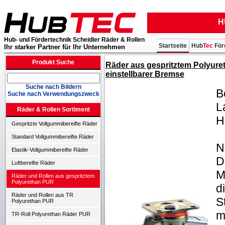
H
Hub- und Fördertechnik Scheidler Räder & Rollen
Startseite
Hub
Tec
För
Ihr starker Partner für Ihr Unternehmen
Produkt Suche
Räder aus gespritztem Polyuret
einstellbarer Bremse
Suche nach Bildern
B
Suche nach Verwendungszweck
L
Räder & Rollen Sortiment
H
Gespritzte Vollgummibereifte Räder
Standard Vollgummibereifte Räder
N
Elastik-Vollgummibereifte Räder
D
Luftbereifte Räder
M
Räder und Rollen aus gespritztem
Polyurethan PUR
d
Räder und Rollen aus TR
S
Polyurethan PUR
m
TR-Roll Polyurethan Räder PUR