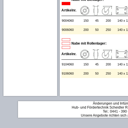
Artikelnr.
9004060
150
45
200
140 x 1
9006060
200
50
250
140 x 1
Nabe mit Rollenlager:
Artikelnr.
9104060
150
45
200
140 x 1
9106060
200
50
250
140 x 1
Änderungen und Irrtür
Hub- und Fördertechnik Scheidler Rä
Tel.: 0441 - 390
Unsere Angebote richten sich