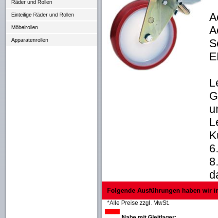
Räder und Rollen
A
Einteilige Räder und Rollen
A
Möbelrollen
S
Apparatenrollen
E
L
G
u
L
K
6
8
d
Folgende Ausführungen haben wir i
*Alle Preise zzgl. MwSt.
Nabe mit Gleitlager: