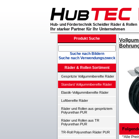
Hub- und Fördertechnik Scheidler Räder & Rollen
Ihr starker Partner für Ihr Unternehmen
Produkt Suche
Vollgum
Bohrung
Suche nach Bildern
Suche nach Verwendungszweck
Räder & Rollen Sortiment
Gespritzte Vollgummibereifte Räder
Standard Vollgummibereifte Räder
Elastik-Vollgummibereifte Räder
Luftbereifte Räder
Räder und Rollen aus gespritztem
Polyurethan PUR
Räder und Rollen aus TR
Polyurethan PUR
Folgend
TR-Roll Polyurethan Räder PUR
*Alle Prei