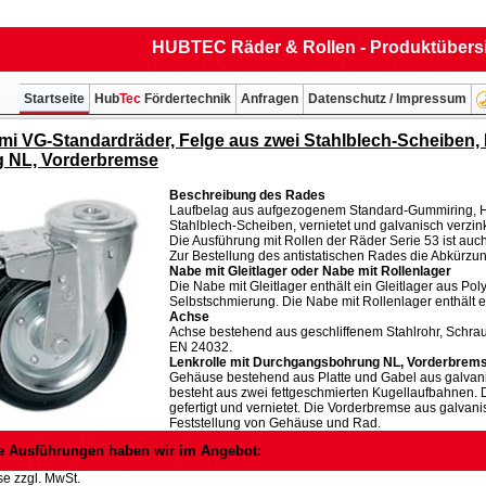
HUBTEC Räder & Rollen - Produktübers
Startseite
Hub
Tec
Fördertechnik
Anfragen
Datenschutz / Impressum
mi VG-Standardräder, Felge aus zwei Stahlblech-Scheiben,
 NL, Vorderbremse
Beschreibung des Rades
Laufbelag aus aufgezogenem Standard-Gummiring, Här
Stahlblech-Scheiben, vernietet und galvanisch verzink
Die Ausführung mit Rollen der Räder Serie 53 ist auch 
Zur Bestellung des antistatischen Rades die Abkürzun
Nabe mit Gleitlager oder Nabe mit Rollenlager
Die Nabe mit Gleitlager enthält ein Gleitlager aus Pol
Selbstschmierung. Die Nabe mit Rollenlager enthält ei
Achse
Achse bestehend aus geschliffenem Stahlrohr, Schr
EN 24032.
Lenkrolle mit Durchgangsbohrung NL, Vorderbrem
Gehäuse bestehend aus Platte und Gabel aus galvani
besteht aus zwei fettgeschmierten Kugellaufbahnen. D
gefertigt und vernietet. Die Vorderbremse aus galvani
Feststellung von Gehäuse und Rad.
e Ausführungen haben wir im Angebot:
se zzgl. MwSt.