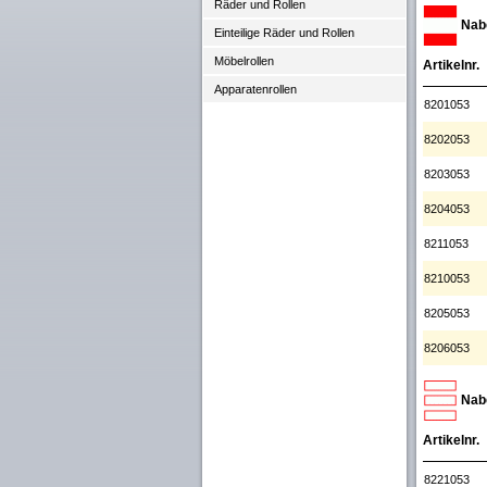
Räder und Rollen
Nabe
Einteilige Räder und Rollen
Möbelrollen
Artikelnr.
Apparatenrollen
8201053
8202053
8203053
8204053
8211053
8210053
8205053
8206053
Nabe
Artikelnr.
8221053