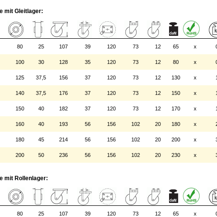
 mit Gleitlager:
80
25
107
39
120
73
12
65
x
100
30
128
35
120
73
12
80
x
125
37,5
156
37
120
73
12
130
x
140
37,5
176
37
120
73
12
150
x
150
40
182
37
120
73
12
170
x
160
40
193
56
156
102
20
180
x
180
45
214
56
156
102
20
200
x
200
50
236
56
156
102
20
230
x
 mit Rollenlager:
80
25
107
39
120
73
12
65
x