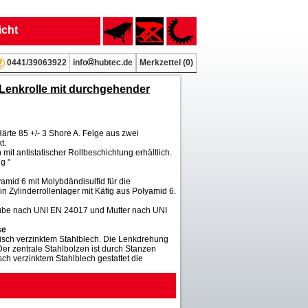
icht
info
hubtec.de
Merkzettel (
0
)
0441/39063922
 Lenkrolle mit durchgehender
te 85 +/- 3 Shore A. Felge aus zwei
t.
mit antistatischer Rollbeschichtung erhältlich.
g "
yamid 6 mit Molybdändisulfid für die
n Zylinderrollenlager mit Käfig aus Polyamid 6.
aube nach UNI EN 24017 und Mutter nach UNI
se
sch verzinktem Stahlblech. Die Lenkdrehung
er zentrale Stahlbolzen ist durch Stanzen
sch verzinktem Stahlblech gestattet die