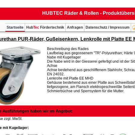
HUBTEC Räder & Rollen - Produktübers
Startseite
Hub
Tec
Fördertechnik
Anfragen
Datenschutz / Impressum
urethan PUR-Räder, Gußeisenkern, Lenkrolle mit Platte EE
Beschreibung des Rades
Laufbelag aus gegossenem "TR"-Polyurethan; Härte 
Nabe mit Kugellager
Die Nabe wird in der Giesserei gefertigt und ist der Sit
Achse
Achse bestehend aus geschliffenem Stahlrohr, Schr
EN 24032.
Lenkrolle mit Platte EE MHD
Gehäuse bestehend aus einer Platte aus Schweißstahl
tiefgezogene, am Flansch elektrogeschweißte Seitenb
Schmierbüchse und Sperrsystem für die Mutter.
e Ausführungen haben wir im Angebot:
se zzgl. MwSt.
 mit Kugellager: