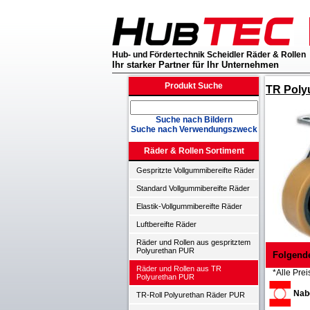
Hub- und Fördertechnik Scheidler Räder & Rollen
Ihr starker Partner für Ihr Unternehmen
Produkt Suche
TR Poly
Suche nach Bildern
Suche nach Verwendungszweck
Räder & Rollen Sortiment
Gespritzte Vollgummibereifte Räder
Standard Vollgummibereifte Räder
Elastik-Vollgummibereifte Räder
Luftbereifte Räder
Räder und Rollen aus gespritztem
Polyurethan PUR
Folgend
Räder und Rollen aus TR
*Alle Prei
Polyurethan PUR
Nabe
TR-Roll Polyurethan Räder PUR