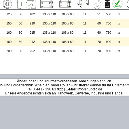
125
50
182
135 x 110
105 x 80
11
51
550
x
150
50
210
135 x 110
105 x 80
11
60
700
x
160
50
215
135 x 110
105 x 80
11
60
750
x
180
50
242
135 x 110
105 x 80
11
70
900
x
200
50
252
135 x 110
105 x 80
11
70
900
x
Änderungen und Irrtürmer vorbehalten. Abbildungen ähnlich.
b- und Fördertechnik Scheidler Räder Rollen - Ihr starker Partner für Ihr Unterneh
Tel.: 0441 - 390 63 922 | E-Mail: info@hubtec.de
Unsere Angebote richten sich an Handwerk, Gewerbe, Industrie und Handel!