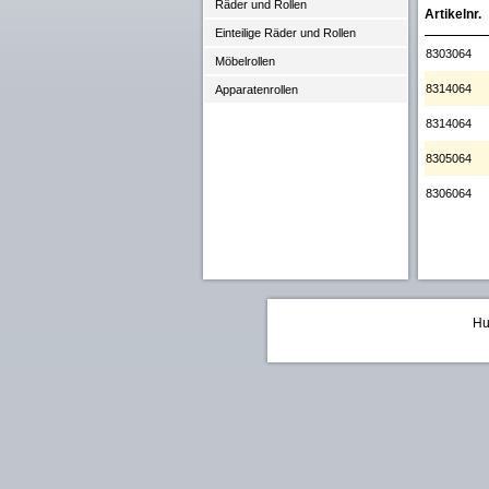
Räder und Rollen
Artikelnr.
Einteilige Räder und Rollen
8303064
Möbelrollen
8314064
Apparatenrollen
8314064
8305064
8306064
Hu