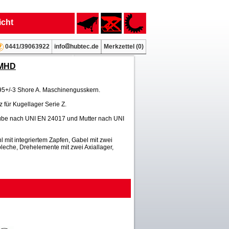
icht
info
hubtec.de
Merkzettel (
0
)
0441/39063922
 MHD
95+/-3 Shore A. Maschinengusskern.
z für Kugellager Serie Z.
aube nach UNI EN 24017 und Mutter nach UNI
 mit integriertem Zapfen, Gabel mit zwei
leche, Drehelemente mit zwei Axiallager,