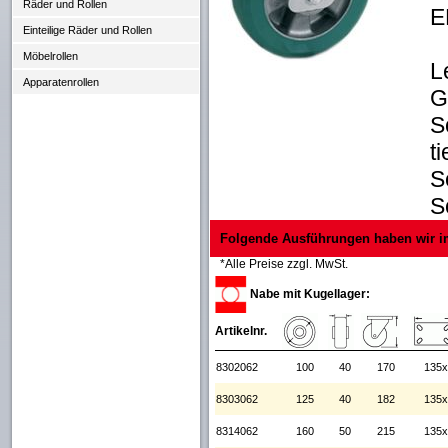
Räder und Rollen
E
Einteilige Räder und Rollen
Möbelrollen
L
Apparatenrollen
G
S
t
S
S
Folgende Ausführungen haben wir i
*Alle Preise zzgl. MwSt.
Nabe mit Kugellager:
Artikelnr.
8302062
100
40
170
135x
8303062
125
40
182
135x
8314062
160
50
215
135x