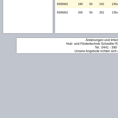
8305062
180
50
242
135x
8306062
200
50
252
135x
Änderungen und Irrtür
Hub- und Fördertechnik Scheidler Rä
Tel.: 0441 - 390
Unsere Angebote richten sich