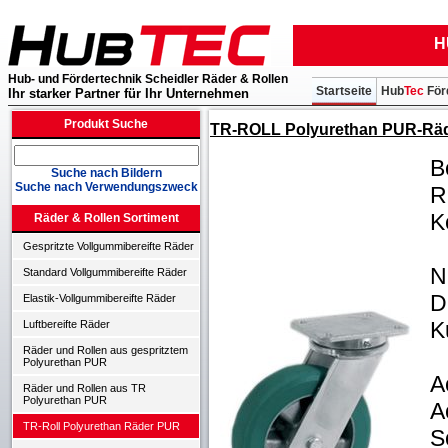
H
Hub- und Fördertechnik Scheidler Räder & Rollen
Startseite
Hub
Tec
För
Ihr starker Partner für Ihr Unternehmen
Produkt Suche
TR-ROLL Polyurethan PUR-Räder
B
Suche nach Bildern
Suche nach Verwendungszweck
R
K
Räder & Rollen Sortiment
Gespritzte Vollgummibereifte Räder
N
Standard Vollgummibereifte Räder
D
Elastik-Vollgummibereifte Räder
K
Luftbereifte Räder
Räder und Rollen aus gespritztem
Polyurethan PUR
A
Räder und Rollen aus TR
Polyurethan PUR
A
TR-Roll Polyurethan Räder PUR
S