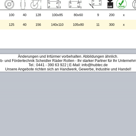
100
40
128
100x85
80x60
9
200
x
125
40
156
140x110
105x80
11
300
x
Änderungen und Irrtürmer vorbehalten. Abbildungen ähnlich.
b- und Fördertechnik Scheidler Räder Rollen - Ihr starker Partner für Ihr Unterneh
Tel.: 0441 - 390 63 922 | E-Mail: info@hubtec.de
Unsere Angebote richten sich an Handwerk, Gewerbe, Industrie und Handel!