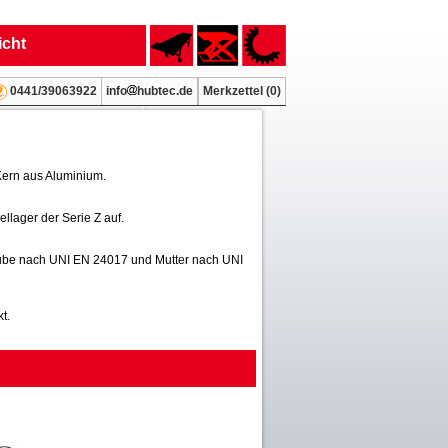
icht
info
hubtec.de
Merkzettel (
0
)
0441/39063922
Kern aus Aluminium.
llager der Serie Z auf.
aube nach UNI EN 24017 und Mutter nach UNI
t.