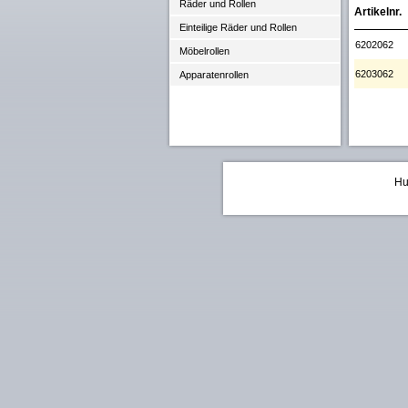
Räder und Rollen
Artikelnr.
Einteilige Räder und Rollen
6202062
Möbelrollen
6203062
Apparatenrollen
Hu