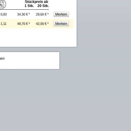
Stückpreis ab
1 Stk. 20 Stk.
0,83
34,30 € *
29,60 € *
1,11
48,70 € *
42,00 € *
men