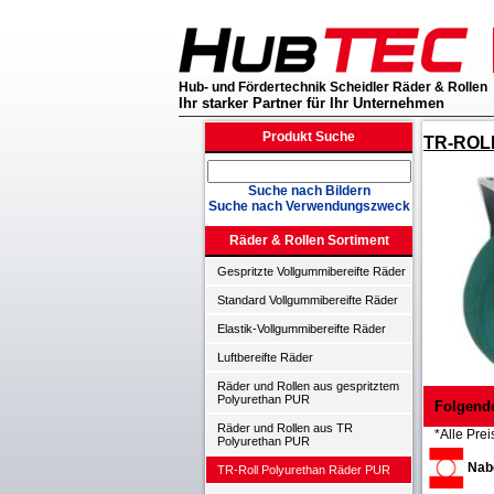
Hub- und Fördertechnik Scheidler Räder & Rollen
Ihr starker Partner für Ihr Unternehmen
Produkt Suche
TR-ROLL
Suche nach Bildern
Suche nach Verwendungszweck
Räder & Rollen Sortiment
Gespritzte Vollgummibereifte Räder
Standard Vollgummibereifte Räder
Elastik-Vollgummibereifte Räder
Luftbereifte Räder
Räder und Rollen aus gespritztem
Polyurethan PUR
Folgend
Räder und Rollen aus TR
*Alle Prei
Polyurethan PUR
Nabe
TR-Roll Polyurethan Räder PUR