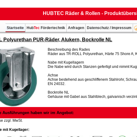
HUBTEC Räder & Rollen - Produktübers
Startseite
Hub
Tec
Fördertechnik
Anfragen
Datenschutz / Impressum
 Polyurethan PUR-Räder, Alukern, Bockrolle NL
Beschreibung des Rades
Räder aus TR-ROLL Polyurethan, Härte 75 Shore A; 
Nabe mit Kugellagern
Die Nabe wird durch Stanzen gefertigt und nimmt Kuge
Achse
Achse bestehend aus geschliffenem Stahlrohr, Schr
EN 24032.
Bockrolle NL
Gehäuse mit Gabel aus Stahlblech, galvanisch verzink
e Ausführungen haben wir im Angebot:
se zzgl. MwSt.
 mit Kugellager: