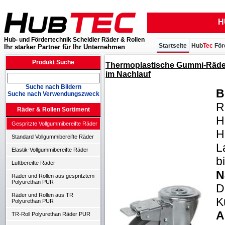
H
Hub- und Fördertechnik Scheidler Räder & Rollen
Startseite
Hub
Tec
För
Ihr starker Partner für Ihr Unternehmen
Produkt Suche
Thermoplastische Gummi-Räder,
im Nachlauf
Suche nach Bildern
B
Suche nach Verwendungszweck
R
Räder & Rollen Sortiment
H
Gespritzte Vollgummibereifte Räder
H
Standard Vollgummibereifte Räder
L
Elastik-Vollgummibereifte Räder
b
Luftbereifte Räder
N
Räder und Rollen aus gespritztem
Polyurethan PUR
D
Räder und Rollen aus TR
K
Polyurethan PUR
A
TR-Roll Polyurethan Räder PUR