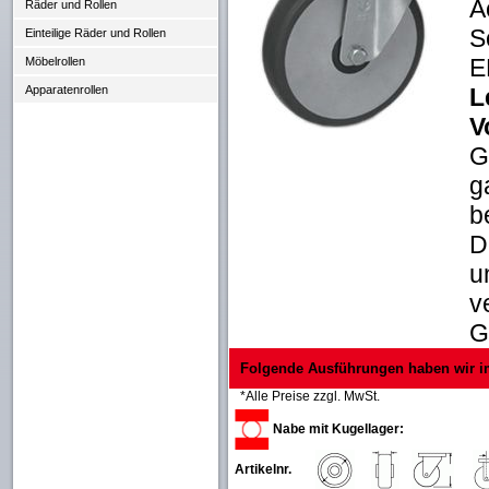
A
Räder und Rollen
S
Einteilige Räder und Rollen
E
Möbelrollen
L
Apparatenrollen
V
G
g
b
D
u
v
G
Folgende Ausführungen haben wir i
*Alle Preise zzgl. MwSt.
Nabe mit Kugellager:
Artikelnr.