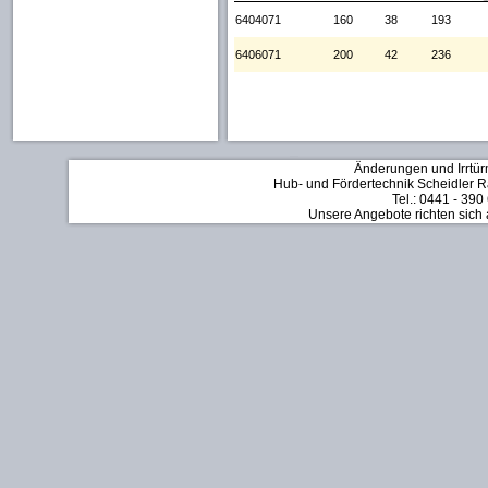
6404071
160
38
193
6406071
200
42
236
Änderungen und Irrtür
Hub- und Fördertechnik Scheidler Rä
Tel.: 0441 - 390
Unsere Angebote richten sich