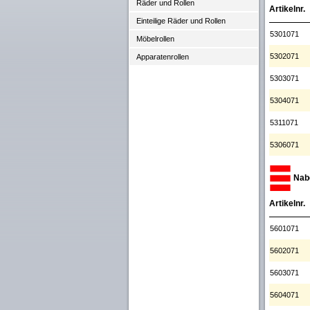
Räder und Rollen
Artikelnr.
Einteilige Räder und Rollen
5301071
Möbelrollen
5302071
Apparatenrollen
5303071
5304071
5311071
5306071
Nabe
Artikelnr.
5601071
5602071
5603071
5604071