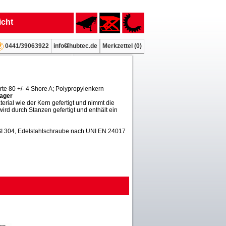
icht
info
hubtec.de
Merkzettel (
0
)
0441/39063922
e 80 +/- 4 Shore A; Polypropylenkern
lager
erial wie der Kern gefertigt und nimmt die
wird durch Stanzen gefertigt und enthält ein
SI 304, Edelstahlschraube nach UNI EN 24017