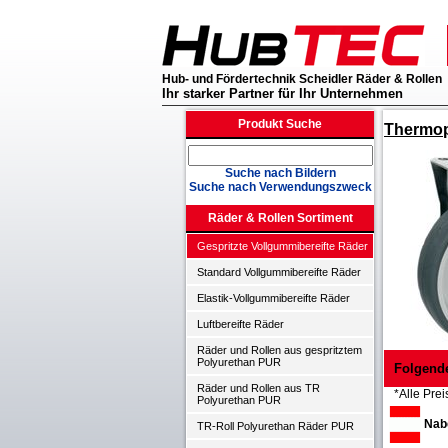
Hub- und Fördertechnik Scheidler Räder & Rollen
Ihr starker Partner für Ihr Unternehmen
Produkt Suche
Thermop
Suche nach Bildern
Suche nach Verwendungszweck
Räder & Rollen Sortiment
Gespritzte Vollgummibereifte Räder
Standard Vollgummibereifte Räder
Elastik-Vollgummibereifte Räder
Luftbereifte Räder
Räder und Rollen aus gespritztem
Polyurethan PUR
Folgend
Räder und Rollen aus TR
*Alle Prei
Polyurethan PUR
Nabe
TR-Roll Polyurethan Räder PUR