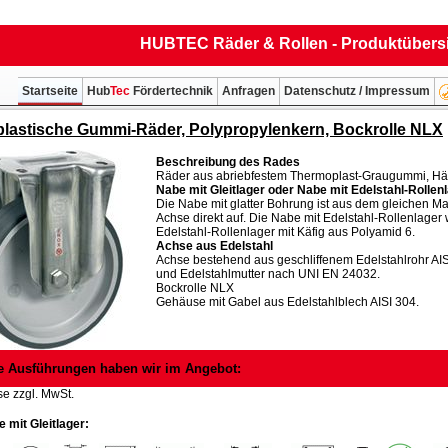
HUBTEC Räder & Rollen - Produktübers
Startseite
Hub
Tec
Fördertechnik
Anfragen
Datenschutz / Impressum
lastische Gummi-Räder, Polypropylenkern, Bockrolle NLX
Beschreibung des Rades
Räder aus abriebfestem Thermoplast-Graugummi, Härt
Nabe mit Gleitlager oder Nabe mit Edelstahl-Rollen
Die Nabe mit glatter Bohrung ist aus dem gleichen Mat
Achse direkt auf. Die Nabe mit Edelstahl-Rollenlager 
Edelstahl-Rollenlager mit Käfig aus Polyamid 6.
Achse aus Edelstahl
Achse bestehend aus geschliffenem Edelstahlrohr AI
und Edelstahlmutter nach UNI EN 24032.
Bockrolle NLX
Gehäuse mit Gabel aus Edelstahlblech AISI 304.
e Ausführungen haben wir im Angebot:
se zzgl. MwSt.
 mit Gleitlager: