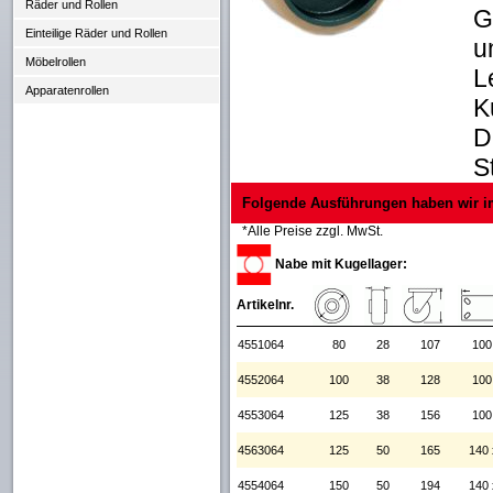
Räder und Rollen
G
Einteilige Räder und Rollen
u
Möbelrollen
L
Apparatenrollen
K
D
S
Folgende Ausführungen haben wir i
*Alle Preise zzgl. MwSt.
Nabe mit Kugellager:
Artikelnr.
4551064
80
28
107
100
4552064
100
38
128
100
4553064
125
38
156
100
4563064
125
50
165
140 
4554064
150
50
194
140 