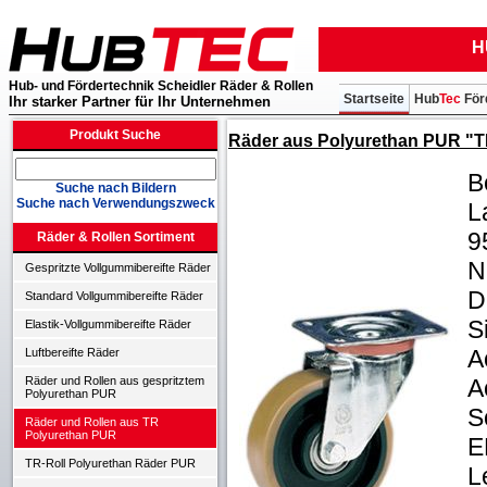
H
Hub- und Fördertechnik Scheidler Räder & Rollen
Startseite
Hub
Tec
För
Ihr starker Partner für Ihr Unternehmen
Produkt Suche
Räder aus Polyurethan PUR "TR
B
Suche nach Bildern
Suche nach Verwendungszweck
L
9
Räder & Rollen Sortiment
N
Gespritzte Vollgummibereifte Räder
D
Standard Vollgummibereifte Räder
S
Elastik-Vollgummibereifte Räder
A
Luftbereifte Räder
A
Räder und Rollen aus gespritztem
Polyurethan PUR
S
Räder und Rollen aus TR
Polyurethan PUR
E
TR-Roll Polyurethan Räder PUR
L