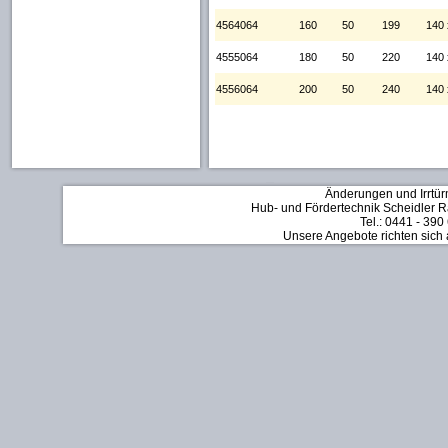
4564064
160
50
199
140 
4555064
180
50
220
140 
4556064
200
50
240
140 
Änderungen und Irrtür
Hub- und Fördertechnik Scheidler Rä
Tel.: 0441 - 390
Unsere Angebote richten sich