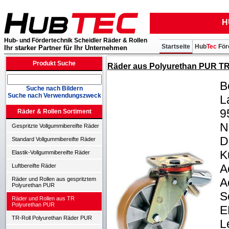
H
Hub- und Fördertechnik Scheidler Räder & Rollen
Startseite
Hub
Tec
För
Ihr starker Partner für Ihr Unternehmen
Produkt Suche
Räder aus Polyurethan PUR TR, A
B
Suche nach Bildern
Suche nach Verwendungszweck
L
9
Räder & Rollen Sortiment
N
Gespritzte Vollgummibereifte Räder
D
Standard Vollgummibereifte Räder
K
Elastik-Vollgummibereifte Räder
A
Luftbereifte Räder
A
Räder und Rollen aus gespritztem
Polyurethan PUR
S
Räder und Rollen aus TR
Polyurethan PUR
E
TR-Roll Polyurethan Räder PUR
L