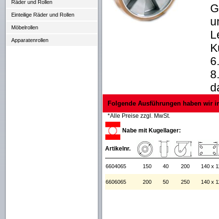
Räder und Rollen
G
Einteilige Räder und Rollen
u
Möbelrollen
L
Apparatenrollen
K
6
8
d
Folgende Ausführungen haben wir i
*Alle Preise zzgl. MwSt.
Nabe mit Kugellager:
Artikelnr.
6604065
150
40
200
140 x 1
6606065
200
50
250
140 x 1