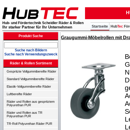
H
Hub- und Fördertechnik Scheidler Räder & Rollen
Startseite
Hub
Tec
För
Ihr starker Partner für Ihr Unternehmen
Produkt Suche
Graugummi-Möbelrollen mit Drah
Suche nach Bildern
Suche nach Verwendungszweck
B
G
Räder & Rollen Sortiment
N
Gespritzte Vollgummibereifte Räder
D
Standard Vollgummibereifte Räder
g
Elastik-Vollgummibereifte Räder
A
Luftbereifte Räder
A
Räder und Rollen aus gespritztem
Polyurethan PUR
S
Räder und Rollen aus TR
Polyurethan PUR
L
TR-Roll Polyurethan Räder PUR
L