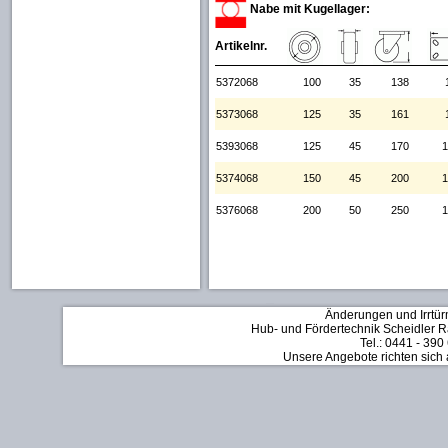
Nabe mit Kugellager:
Artikelnr.
5372068
100
35
138
5373068
125
35
161
5393068
125
45
170
1
5374068
150
45
200
1
5376068
200
50
250
1
Änderungen und Irrtür
Hub- und Fördertechnik Scheidler Rä
Tel.: 0441 - 390
Unsere Angebote richten sich