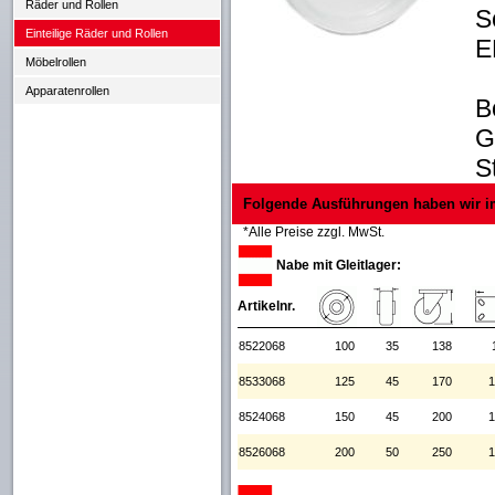
Räder und Rollen
S
Einteilige Räder und Rollen
E
Möbelrollen
Apparatenrollen
B
G
S
Folgende Ausführungen haben wir i
*Alle Preise zzgl. MwSt.
Nabe mit Gleitlager:
Artikelnr.
8522068
100
35
138
8533068
125
45
170
1
8524068
150
45
200
1
8526068
200
50
250
1