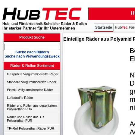
H
Hub- und Fördertechnik Scheidler Räder & Rollen
Startseite
Hub
Tec
För
Ihr starker Partner für Ihr Unternehmen
Produkt Suche
Einteilige Räder aus Polyamid P
B
Suche nach Bildern
Suche nach Verwendungszweck
E
Räder & Rollen Sortiment
N
Gespritzte Vollgummibereifte Räder
D
Standard Vollgummibereifte Räder
g
Elastik-Vollgummibereifte Räder
m
Luftbereifte Räder
n
Räder und Rollen aus gespritztem
Polyurethan PUR
Räder und Rollen aus TR
Polyurethan PUR
A
TR-Roll Polyurethan Räder PUR
A