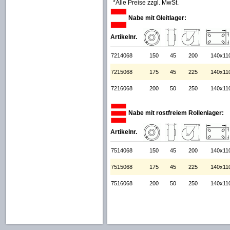
*Alle Preise zzgl. MwSt.
Nabe mit Gleitlager:
Artikelnr.
7214068
150
45
200
140x11
7215068
175
45
225
140x11
7216068
200
50
250
140x11
Nabe mit rostfreiem Rollenlager:
Artikelnr.
7514068
150
45
200
140x11
7515068
175
45
225
140x11
7516068
200
50
250
140x11