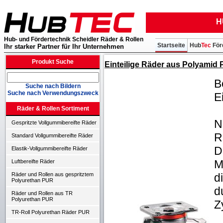
H
Hub- und Fördertechnik Scheidler Räder & Rollen
Startseite
Hub
Tec
För
Ihr starker Partner für Ihr Unternehmen
Produkt Suche
Einteilige Räder aus Polyamid P
B
Suche nach Bildern
Suche nach Verwendungszweck
E
Räder & Rollen Sortiment
N
Gespritzte Vollgummibereifte Räder
R
Standard Vollgummibereifte Räder
D
Elastik-Vollgummibereifte Räder
M
Luftbereifte Räder
d
Räder und Rollen aus gespritztem
Polyurethan PUR
d
Räder und Rollen aus TR
Polyurethan PUR
Z
TR-Roll Polyurethan Räder PUR