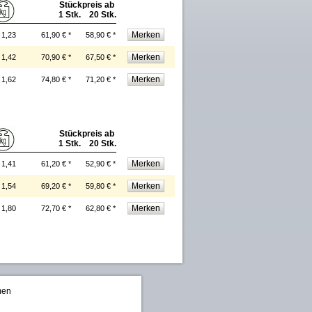
Stückpreis ab
1 Stk. 20 Stk.
1,23
61,90 € *
58,90 € *
1,42
70,90 € *
67,50 € *
1,62
74,80 € *
71,20 € *
Stückpreis ab
1 Stk. 20 Stk.
1,41
61,20 € *
52,90 € *
1,54
69,20 € *
59,80 € *
1,80
72,70 € *
62,80 € *
men