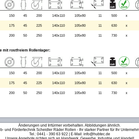
150
45
200
140x110
105x80
11
500
x
175
45
225
140x110
105x80
11
630
x
200
50
250
140x110
105x80
11
730
x
 mit rostfreiem Rollenlager:
150
45
200
140x110
105x80
11
500
x
175
45
225
140x110
105x80
11
630
x
200
50
250
140x110
105x80
11
730
x
Änderungen und Irrtürmer vorbehalten. Abbildungen ähnlich.
b- und Fördertechnik Scheidler Räder Rollen - Ihr starker Partner für Ihr Unterneh
Tel.: 0441 - 390 63 922 | E-Mail: info@hubtec.de
Unsere Angebote richten sich an Handwerk, Gewerbe, Industrie und Handel!