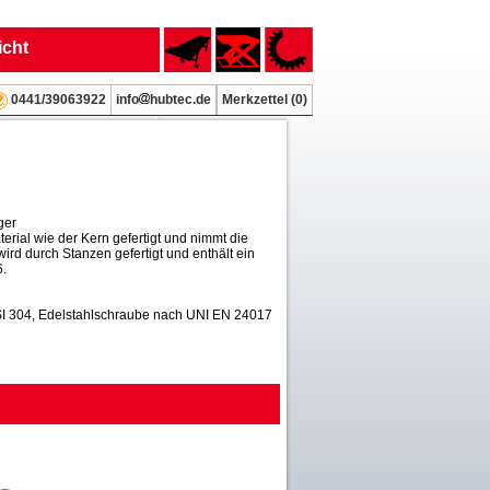
icht
info
hubtec.de
Merkzettel (
0
)
0441/39063922
ger
erial wie der Kern gefertigt und nimmt die
wird durch Stanzen gefertigt und enthält ein
6.
SI 304, Edelstahlschraube nach UNI EN 24017