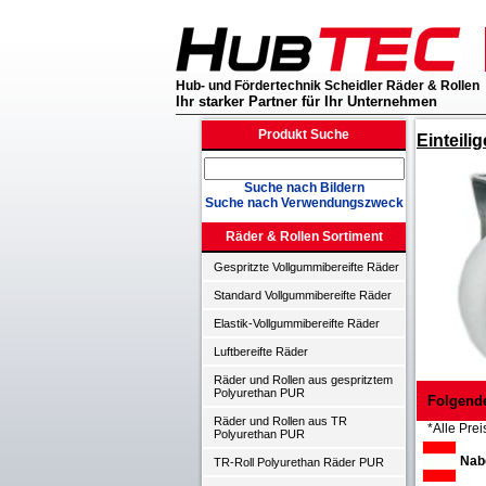
Hub- und Fördertechnik Scheidler Räder & Rollen
Ihr starker Partner für Ihr Unternehmen
Produkt Suche
Einteili
Suche nach Bildern
Suche nach Verwendungszweck
Räder & Rollen Sortiment
Gespritzte Vollgummibereifte Räder
Standard Vollgummibereifte Räder
Elastik-Vollgummibereifte Räder
Luftbereifte Räder
Räder und Rollen aus gespritztem
Polyurethan PUR
Folgend
Räder und Rollen aus TR
*Alle Prei
Polyurethan PUR
Nabe
TR-Roll Polyurethan Räder PUR