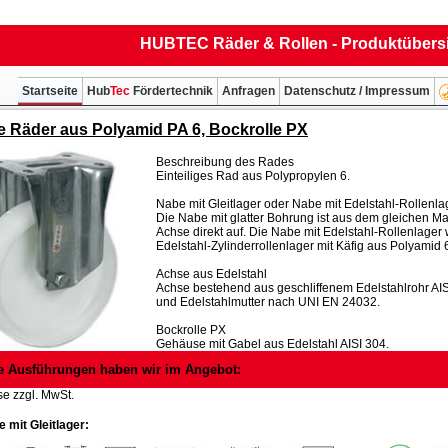
HUBTEC Räder & Rollen - Produktübers
Startseite
Hub
Tec
Fördertechnik
Anfragen
Datenschutz / Impressum
ge Räder aus Polyamid PA 6, Bockrolle PX
Beschreibung des Rades
Einteiliges Rad aus Polypropylen 6.
Nabe mit Gleitlager oder Nabe mit Edelstahl-Rollenla
Die Nabe mit glatter Bohrung ist aus dem gleichen Mat
Achse direkt auf. Die Nabe mit Edelstahl-Rollenlager 
Edelstahl-Zylinderrollenlager mit Käfig aus Polyamid 
Achse aus Edelstahl
Achse bestehend aus geschliffenem Edelstahlrohr AI
und Edelstahlmutter nach UNI EN 24032.
Bockrolle PX
Gehäuse mit Gabel aus Edelstahl AISI 304.
e Ausführungen haben wir im Angebot:
se zzgl. MwSt.
 mit Gleitlager: