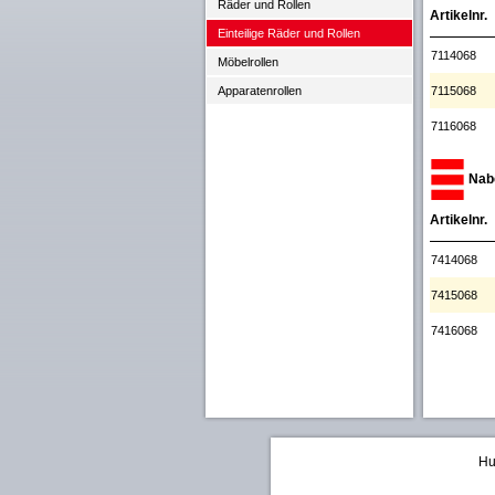
Räder und Rollen
Artikelnr.
Einteilige Räder und Rollen
7114068
Möbelrollen
7115068
Apparatenrollen
7116068
Nabe
Artikelnr.
7414068
7415068
7416068
Hu