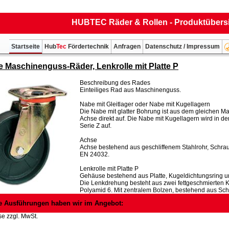
HUBTEC Räder & Rollen - Produktübers
Startseite
Hub
Tec
Fördertechnik
Anfragen
Datenschutz / Impressum
ge Maschinenguss-Räder, Lenkrolle mit Platte P
Beschreibung des Rades
Einteiliges Rad aus Maschinenguss.
Nabe mit Gleitlager oder Nabe mit Kugellagern
Die Nabe mit glatter Bohrung ist aus dem gleichen Mat
Achse direkt auf. Die Nabe mit Kugellagern wird in de
Serie Z auf.
Achse
Achse bestehend aus geschliffenem Stahlrohr, Schr
EN 24032.
Lenkrolle mit Platte P
Gehäuse bestehend aus Platte, Kugeldichtungsring un
Die Lenkdrehung besteht aus zwei fettgeschmierten 
Polyamid 6. Mit zentralem Bolzen, bestehend aus Sch
e Ausführungen haben wir im Angebot:
se zzgl. MwSt.