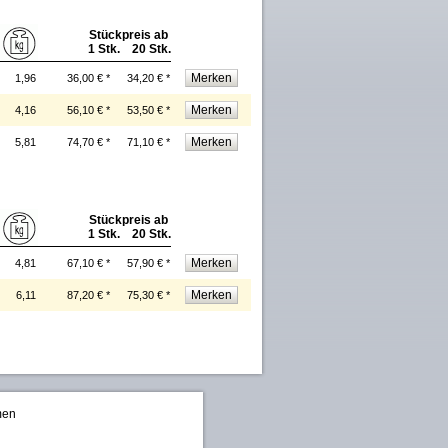
Stückpreis ab
1 Stk. 20 Stk.
1,96
36,00 € *
34,20 € *
4,16
56,10 € *
53,50 € *
5,81
74,70 € *
71,10 € *
Stückpreis ab
1 Stk. 20 Stk.
4,81
67,10 € *
57,90 € *
6,11
87,20 € *
75,30 € *
men