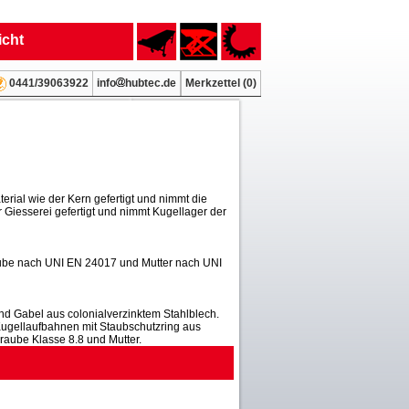
icht
info
hubtec.de
Merkzettel (
0
)
0441/39063922
erial wie der Kern gefertigt und nimmt die
r Giesserei gefertigt und nimmt Kugellager der
aube nach UNI EN 24017 und Mutter nach UNI
d Gabel aus colonialverzinktem Stahlblech.
Kugellaufbahnen mit Staubschutzring aus
raube Klasse 8.8 und Mutter.