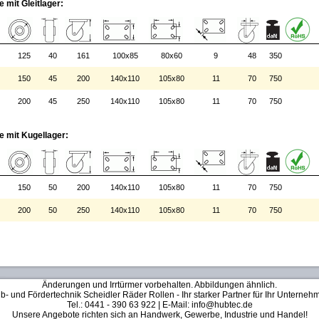
 mit Gleitlager:
125
40
161
100x85
80x60
9
48
350
150
45
200
140x110
105x80
11
70
750
200
45
250
140x110
105x80
11
70
750
 mit Kugellager:
150
50
200
140x110
105x80
11
70
750
200
50
250
140x110
105x80
11
70
750
Änderungen und Irrtürmer vorbehalten. Abbildungen ähnlich.
b- und Fördertechnik Scheidler Räder Rollen - Ihr starker Partner für Ihr Unterneh
Tel.: 0441 - 390 63 922 | E-Mail: info@hubtec.de
Unsere Angebote richten sich an Handwerk, Gewerbe, Industrie und Handel!