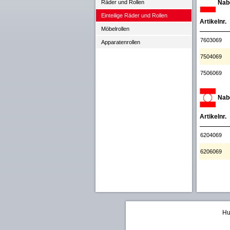
Nabe
Räder und Rollen
Einteilige Räder und Rollen
Artikelnr.
Möbelrollen
7603069
Apparatenrollen
7504069
7506069
Nabe
Artikelnr.
6204069
6206069
Hu