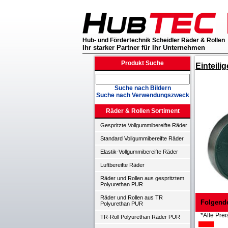
Hub- und Fördertechnik Scheidler Räder & Rollen
Ihr starker Partner für Ihr Unternehmen
Produkt Suche
Einteili
Suche nach Bildern
Suche nach Verwendungszweck
Räder & Rollen Sortiment
Gespritzte Vollgummibereifte Räder
Standard Vollgummibereifte Räder
Elastik-Vollgummibereifte Räder
Luftbereifte Räder
Räder und Rollen aus gespritztem
Polyurethan PUR
Räder und Rollen aus TR
Folgend
Polyurethan PUR
*Alle Prei
TR-Roll Polyurethan Räder PUR