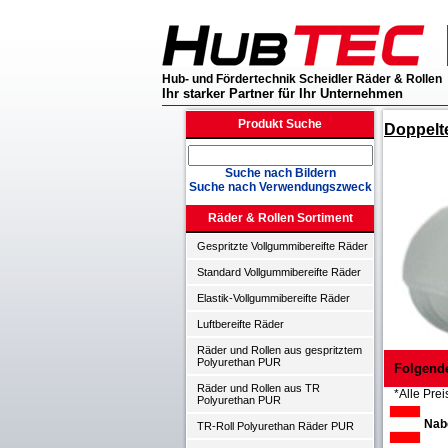
Hub- und Fördertechnik Scheidler Räder & Rollen
Ihr starker Partner für Ihr Unternehmen
Produkt Suche
Doppelte
Suche nach Bildern
Suche nach Verwendungszweck
Räder & Rollen Sortiment
Gespritzte Vollgummibereifte Räder
Standard Vollgummibereifte Räder
Elastik-Vollgummibereifte Räder
Luftbereifte Räder
Räder und Rollen aus gespritztem
Polyurethan PUR
Folgend
Räder und Rollen aus TR
*Alle Prei
Polyurethan PUR
Nabe
TR-Roll Polyurethan Räder PUR