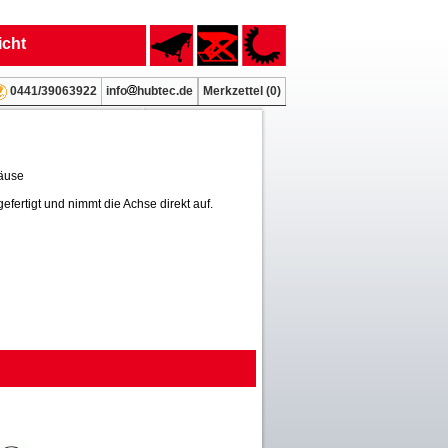
icht
info
hubtec.de
Merkzettel (
0
)
0441/39063922
häuse
efertigt und nimmt die Achse direkt auf.