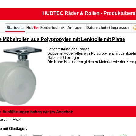
HUBTEC Räder & Rollen - Produktübers
Startseite
Hub
Tec
Fördertechnik
Anfragen
Datenschutz / Impressum
 Möbelrollen aus Polypropylen mit Lenkrolle mit Platte
Beschreibung des Rades
Doppelte Möbelrollen aus Polypropylen, mit Lenkge
Nabe mit Gleitlager
Die Nabe ist aus dem gleichen Material wie der Kern g
e Ausführungen haben wir im Angebot:
se zzgl. MwSt.
 mit Gleitlager: