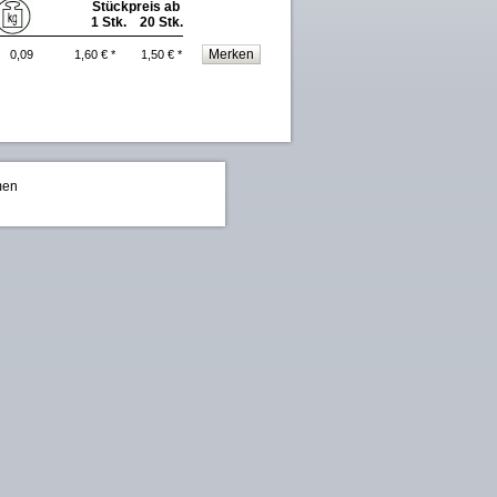
Stückpreis ab
1 Stk. 20 Stk.
0,09
1,60 € *
1,50 € *
men