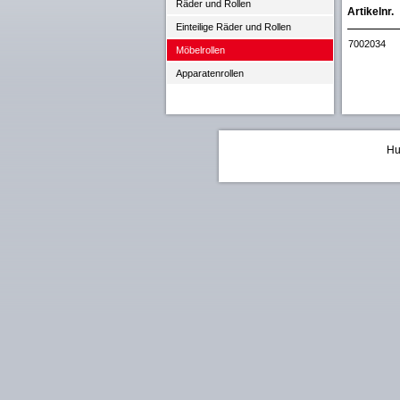
Räder und Rollen
Artikelnr.
Einteilige Räder und Rollen
7002034
Möbelrollen
Apparatenrollen
Hu