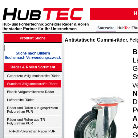
H
Hub- und Fördertechnik Scheidler Räder & Rollen
Startseite
Hub
Tec
För
Ihr starker Partner für Ihr Unternehmen
Produkt Suche
Antistatische Gummi-räder, Fel
B
Suche nach Bildern
Suche nach Verwendungszweck
L
G
Räder & Rollen Sortiment
S
Gespritzte Vollgummibereifte Räder
v
Standard Vollgummibereifte Räder
N
Elastik-Vollgummibereifte Räder
D
Luftbereifte Räder
P
Räder und Rollen aus gespritztem
Polyurethan PUR
A
Räder und Rollen aus TR
Polyurethan PUR
A
TR-Roll Polyurethan Räder PUR
S