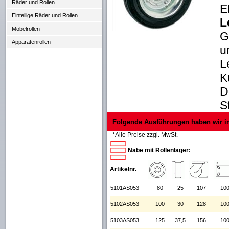
Räder und Rollen
E
Einteilige Räder und Rollen
L
Möbelrollen
G
Apparatenrollen
u
L
K
D
S
Folgende Ausführungen haben wir i
*Alle Preise zzgl. MwSt.
Nabe mit Rollenlager:
Artikelnr.
5101AS053
80
25
107
100
5102AS053
100
30
128
100
5103AS053
125
37,5
156
100