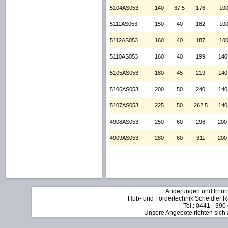
5104AS053
140
37,5
176
100
5111AS053
150
40
182
100
5112AS053
160
40
187
100
5110AS053
160
40
199
140
5105AS053
180
45
219
140
5106AS053
200
50
240
140
5107AS053
225
50
262,5
140
4908AS053
250
60
296
200
4909AS053
280
60
311
200
Änderungen und Irrtür
Hub- und Fördertechnik Scheidler Rä
Tel.: 0441 - 390
Unsere Angebote richten sich