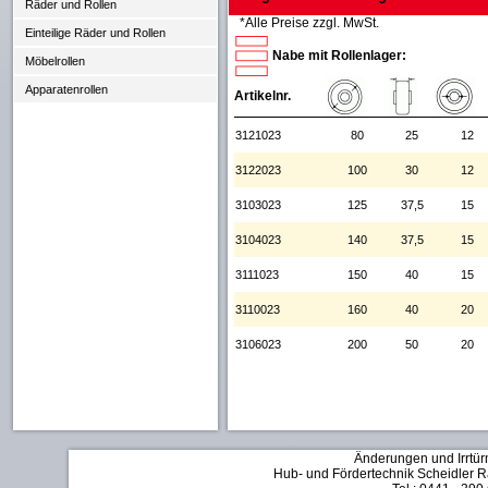
Räder und Rollen
*Alle Preise zzgl. MwSt.
Einteilige Räder und Rollen
Nabe mit Rollenlager:
Möbelrollen
Apparatenrollen
Artikelnr.
3121023
80
25
12
3122023
100
30
12
3103023
125
37,5
15
3104023
140
37,5
15
3111023
150
40
15
3110023
160
40
20
3106023
200
50
20
Änderungen und Irrtür
Hub- und Fördertechnik Scheidler Rä