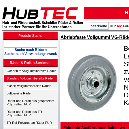
H
Hub- und Fördertechnik Scheidler Räder & Rollen
Startseite
Hub
Tec
För
Ihr starker Partner für Ihr Unternehmen
Produkt Suche
Abriebfeste Vollgummi VG-Räde
B
Suche nach Bildern
Suche nach Verwendungszweck
L
S
Räder & Rollen Sortiment
z
Gespritzte Vollgummibereifte Räder
v
Standard Vollgummibereifte Räder
N
Elastik-Vollgummibereifte Räder
D
Luftbereifte Räder
K
Räder und Rollen aus gespritztem
Polyurethan PUR
Räder und Rollen aus TR
Polyurethan PUR
TR-Roll Polyurethan Räder PUR
Folgende Ausführungen haben wir i